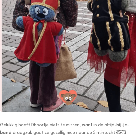
Gelukkig hoeft Dhoortje niets te missen, want in de altijd-
bij-je-
band
draagzak gaat ze gezellig mee naar de Sintintocht 🧸🥰