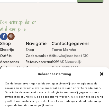
Een vriendje dat er
altijd voor je is.
Shop
Navigatie
Contactgegevens
Dhoortje
Shop
Tante Marcha
Outfits
Cadeaupakketten
Nieuwkuijksestraat 130
Accessories
Retourvoorwaarden
5253AK Nieuwkuijk
Cadeaupakketten
Contact
T:
06-23584285
Beheer toestemming
E:
info@dhoortje.nl
KvK:
18081199
Om de beste ervaringen te bieden, gebruiken wij technologieën zoals
BTW:
NL001785467B84
cookies om informatie over je apparaat op te slaan en/of te raadplegen.
IBAN:
NL75KNAB0406694044
Door in te stemmen met deze technologieën kunnen wij gegevens zoals
surfgedrag of unieke ID's op deze site verwerken. Als je geen toestemming
Dhoortje Atelier is open, je bent
geeft of uw toestemming intrekt, kan dit een nadelige invloed hebben op
welkom! Niet aanwezig? App/bel
bepaalde functies en mogelijkheden.