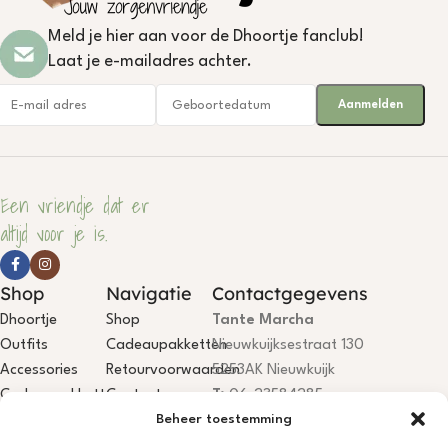
Meld je hier aan voor de Dhoortje fanclub!
Laat je e-mailadres achter.
Een vriendje dat er
altijd voor je is.
Shop
Navigatie
Contactgegevens
Dhoortje
Shop
Tante Marcha
Outfits
Cadeaupakketten
Nieuwkuijksestraat 130
Accessories
Retourvoorwaarden
5253AK Nieuwkuijk
Cadeaupakketten
Contact
T:
06-23584285
Beheer toestemming
E:
info@dhoortje.nl
KvK:
18081199