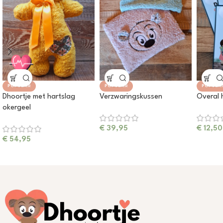
POPULAIR
POPULAIR
POPULAI
Dhoortje met hartslag
Verzwaringskussen
Overal 
okergeel
€
39,95
€
12,50
€
54,95