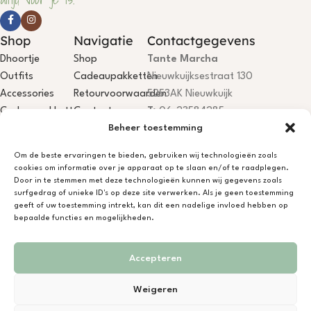
Shop
Navigatie
Contactgegevens
Dhoortje
Shop
Tante Marcha
Outfits
Cadeaupakketten
Nieuwkuijksestraat 130
Accessories
Retourvoorwaarden
5253AK Nieuwkuijk
Cadeaupakketten
Contact
T:
06-23584285
Beheer toestemming
E:
info@dhoortje.nl
KvK:
18081199
Om de beste ervaringen te bieden, gebruiken wij technologieën zoals
BTW:
NL001785467B84
cookies om informatie over je apparaat op te slaan en/of te raadplegen.
IBAN:
NL75KNAB0406694044
Door in te stemmen met deze technologieën kunnen wij gegevens zoals
surfgedrag of unieke ID's op deze site verwerken. Als je geen toestemming
Dhoortje Atelier is open, je bent
geeft of uw toestemming intrekt, kan dit een nadelige invloed hebben op
welkom! Niet aanwezig? App/bel
bepaalde functies en mogelijkheden.
gerust.
Accepteren
Ontwerp & Ontwikkeling door
Novinem Media
in opdracht van
Janneke Heetkamp
Weigeren
© Copyright 2026 | Alle rechten voorbehouden | Bekijk hier onze