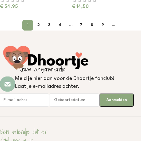
€
54,95
€
14,50
1
2
3
4
…
7
8
9
→
Meld je hier aan voor de Dhoortje fanclub!
Laat je e-mailadres achter.
Een vriendje dat er
altijd voor je is.