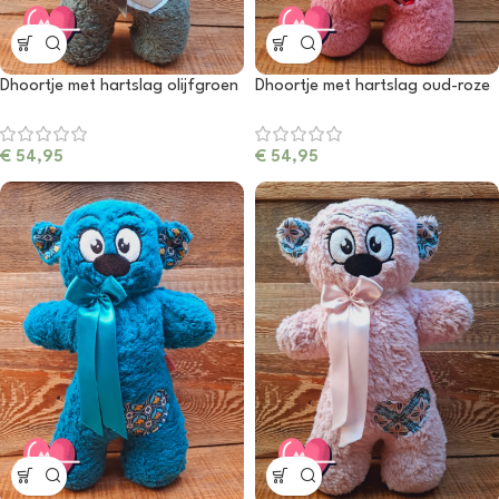
Dhoortje met hartslag olijfgroen
Dhoortje met hartslag oud-roze
€
54,95
€
54,95