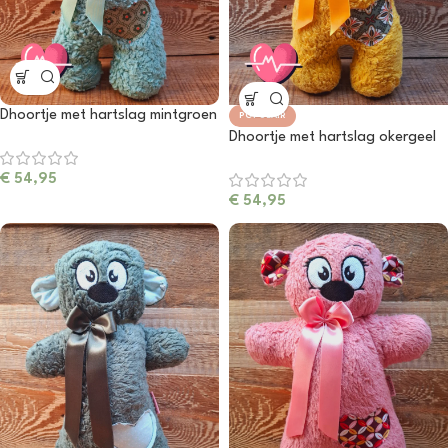
Dhoortje met hartslag mintgroen
POPULAIR
Dhoortje met hartslag okergeel
€
54,95
€
54,95