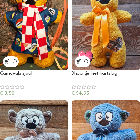
Carnavals sjaal
Dhoortje met hartslag
€
3,50
€
54,95