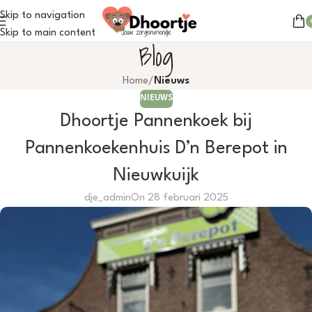
Skip to navigation
Skip to main content
Blog
Home
/
Nieuws
NIEUWS
Dhoortje Pannenkoek bij
Pannenkoekenhuis D’n Berepot in
Nieuwkuijk
dje_admin
On 28 februari 2025