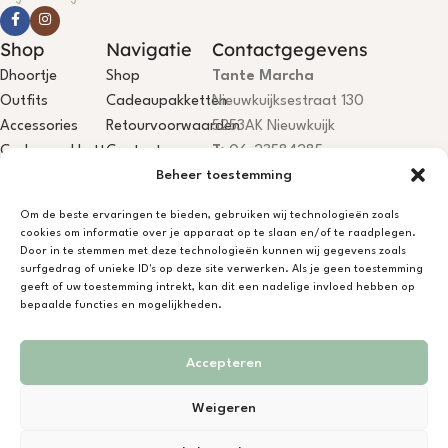
Shop
Navigatie
Contactgegevens
Dhoortje
Shop
Tante Marcha
Outfits
Cadeaupakketten
Nieuwkuijksestraat 130
Accessories
Retourvoorwaarden
5253AK Nieuwkuijk
Cadeaupakketten
Contact
T:
06-23584285
Beheer toestemming
E:
info@dhoortje.nl
KvK:
18081199
Om de beste ervaringen te bieden, gebruiken wij technologieën zoals
BTW:
NL001785467B84
cookies om informatie over je apparaat op te slaan en/of te raadplegen.
IBAN:
NL75KNAB0406694044
Door in te stemmen met deze technologieën kunnen wij gegevens zoals
surfgedrag of unieke ID's op deze site verwerken. Als je geen toestemming
Dhoortje Atelier is open, je bent
geeft of uw toestemming intrekt, kan dit een nadelige invloed hebben op
welkom! Niet aanwezig? App/bel
bepaalde functies en mogelijkheden.
gerust.
Accepteren
Ontwerp & Ontwikkeling door
Novinem Media
in opdracht van
Janneke Heetkamp
Weigeren
© Copyright 2026 | Alle rechten voorbehouden | Bekijk hier onze