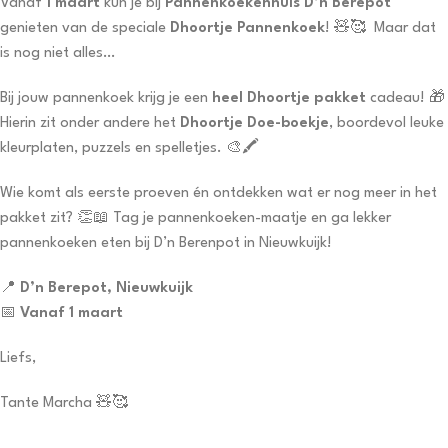
Vanaf
1 maart
kun je bij
Pannenkoekenhuis D’n Berepot
genieten van de speciale
Dhoortje Pannenkoek
! 🧸🥰 Maar dat
is nog niet alles…
Bij jouw pannenkoek krijg je een
heel Dhoortje pakket
cadeau! 🎁
Hierin zit onder andere het
Dhoortje Doe-boekje
, boordevol leuke
kleurplaten, puzzels en spelletjes. 🎨🖍️
Wie komt als eerste proeven én ontdekken wat er nog meer in het
pakket zit? 👏📖 Tag je pannenkoeken-maatje en ga lekker
pannenkoeken eten bij D’n Berenpot in Nieuwkuijk!
📍
D’n Berepot, Nieuwkuijk
📅
Vanaf 1 maart
Liefs,
Tante Marcha 🧸🥰