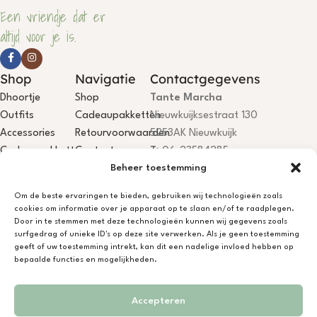
Een vriendje dat er
altijd voor je is.
Shop
Navigatie
Contactgegevens
Dhoortje
Shop
Tante Marcha
Outfits
Cadeaupakketten
Nieuwkuijksestraat 130
Accessories
Retourvoorwaarden
5253AK Nieuwkuijk
Cadeaupakketten
Contact
T:
06-23584285
Beheer toestemming
E:
info@dhoortje.nl
KvK:
18081199
Om de beste ervaringen te bieden, gebruiken wij technologieën zoals
BTW:
NL001785467B84
cookies om informatie over je apparaat op te slaan en/of te raadplegen.
IBAN:
NL75KNAB0406694044
Door in te stemmen met deze technologieën kunnen wij gegevens zoals
surfgedrag of unieke ID's op deze site verwerken. Als je geen toestemming
Dhoortje Atelier is open, je bent
geeft of uw toestemming intrekt, kan dit een nadelige invloed hebben op
welkom! Niet aanwezig? App/bel
bepaalde functies en mogelijkheden.
gerust.
Accepteren
Ontwerp & Ontwikkeling door
Novinem Media
in opdracht van