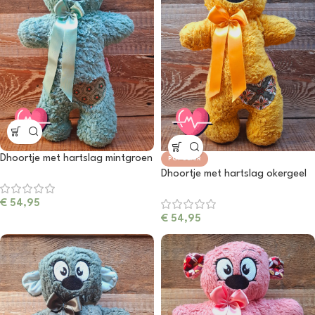
Dhoortje met hartslag mintgroen
POPULAIR
Dhoortje met hartslag okergeel
€
54,95
€
54,95