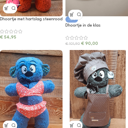
Dhoortje met hartslag steenrood
-12%
Dhoortje in de klas
€
54,95
€
90,00
€
101,90