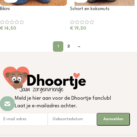
Bikini
Schort en koksmuts
€
14,50
€
19,50
1
2
→
Meld je hier aan voor de Dhoortje fanclub!
Laat je e-mailadres achter.