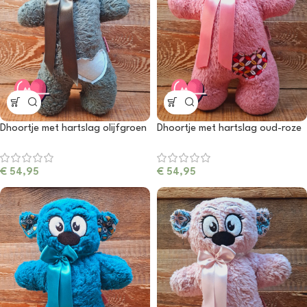
Dhoortje met hartslag olijfgroen
Dhoortje met hartslag oud-roze
€
54,95
€
54,95