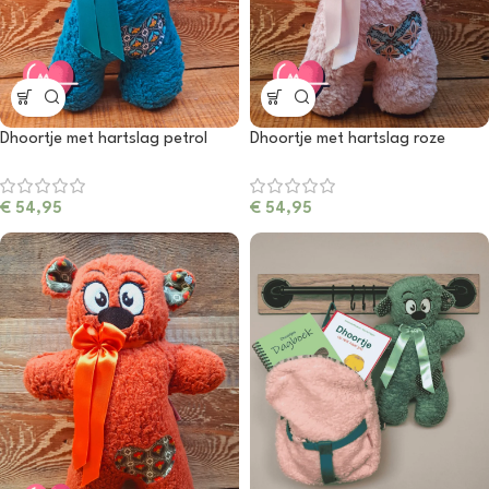
Dhoortje met hartslag petrol
Dhoortje met hartslag roze
€
54,95
€
54,95