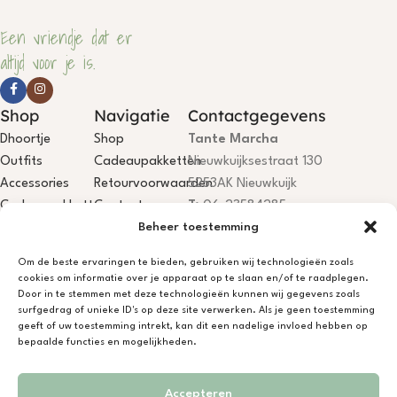
Een vriendje dat er
altijd voor je is.
Shop
Navigatie
Contactgegevens
Dhoortje
Shop
Tante Marcha
Outfits
Cadeaupakketten
Nieuwkuijksestraat 130
Accessories
Retourvoorwaarden
5253AK Nieuwkuijk
Cadeaupakketten
Contact
T:
06-23584285
Beheer toestemming
E:
info@dhoortje.nl
KvK:
18081199
Om de beste ervaringen te bieden, gebruiken wij technologieën zoals
BTW:
NL001785467B84
cookies om informatie over je apparaat op te slaan en/of te raadplegen.
IBAN:
NL75KNAB0406694044
Door in te stemmen met deze technologieën kunnen wij gegevens zoals
surfgedrag of unieke ID's op deze site verwerken. Als je geen toestemming
Dhoortje Atelier is open, je bent
geeft of uw toestemming intrekt, kan dit een nadelige invloed hebben op
welkom! Niet aanwezig? App/bel
bepaalde functies en mogelijkheden.
gerust.
Accepteren