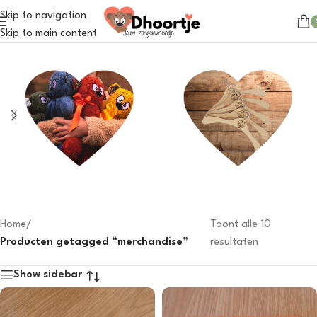
Skip to navigation
Skip to main content
Dhoortje
Outfits
31 products
31 products
Home
/
Toont alle 10
Producten getagged “merchandise”
resultaten
Show sidebar