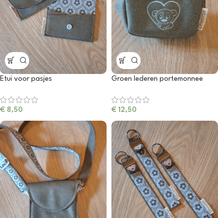
Etui voor pasjes
Groen lederen portemonnee
€
8,50
€
12,50