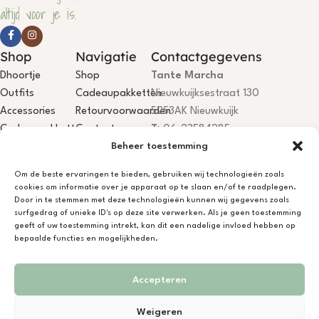
altijd voor je is.
Shop
Navigatie
Contactgegevens
Dhoortje
Shop
Tante Marcha
Outfits
Cadeaupakketten
Nieuwkuijksestraat 130
Accessories
Retourvoorwaarden
5253AK Nieuwkuijk
Cadeaupakketten
Contact
T:
06-23584285
Beheer toestemming
E:
info@dhoortje.nl
KvK:
18081199
Om de beste ervaringen te bieden, gebruiken wij technologieën zoals
BTW:
NL001785467B84
cookies om informatie over je apparaat op te slaan en/of te raadplegen.
IBAN:
NL75KNAB0406694044
Door in te stemmen met deze technologieën kunnen wij gegevens zoals
surfgedrag of unieke ID's op deze site verwerken. Als je geen toestemming
Dhoortje Atelier is open, je bent
geeft of uw toestemming intrekt, kan dit een nadelige invloed hebben op
welkom! Niet aanwezig? App/bel
bepaalde functies en mogelijkheden.
gerust.
Accepteren
Ontwerp & Ontwikkeling door
Novinem Media
in opdracht van
Janneke Heetkamp
Weigeren