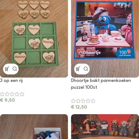
3 op een rij
Dhoortje bakt pannenkoeken
puzzel 100st
€
9,50
€
12,50