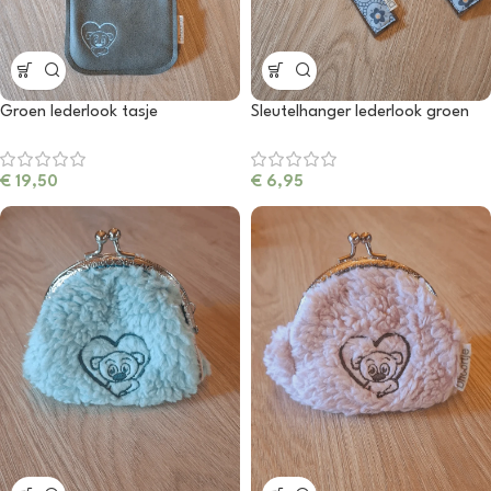
Groen lederlook tasje
Sleutelhanger lederlook groen
€
19,50
€
6,95