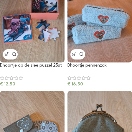
Dhoortje op de slee puzzel 25st
Dhoortje pennenzak
€
12,50
€
16,50