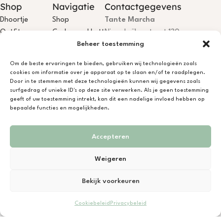
Shop
Navigatie
Contactgegevens
Dhoortje
Shop
Tante Marcha
Outfits
Cadeaupakketten
Nieuwkuijksestraat 130
Beheer toestemming
Accessories
Retourvoorwaarden
5253AK Nieuwkuijk
Cadeaupakketten
Contact
T:
06-23584285
Om de beste ervaringen te bieden, gebruiken wij technologieën zoals
E:
info@dhoortje.nl
cookies om informatie over je apparaat op te slaan en/of te raadplegen.
KvK:
18081199
Door in te stemmen met deze technologieën kunnen wij gegevens zoals
surfgedrag of unieke ID's op deze site verwerken. Als je geen toestemming
BTW:
NL001785467B84
geeft of uw toestemming intrekt, kan dit een nadelige invloed hebben op
IBAN:
NL75KNAB0406694044
bepaalde functies en mogelijkheden.
Dhoortje Atelier is open, je bent
welkom! Niet aanwezig? App/bel
Accepteren
gerust.
Weigeren
Ontwerp & Ontwikkeling door
Novinem Media
in opdracht van
Bekijk voorkeuren
Janneke Heetkamp
© Copyright 2026 | Alle rechten voorbehouden | Bekijk hier onze
Cookiebeleid
Privacybeleid
algemene voorwaarden
Winkel
Filters
Mandje
Account