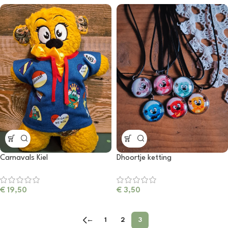
Carnavals Kiel
Dhoortje ketting
€
19,50
€
3,50
←
1
2
3