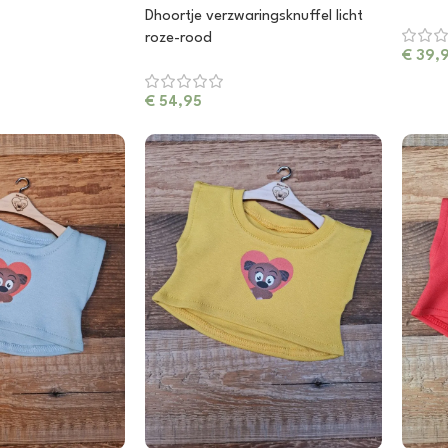
Dhoortje verzwaringsknuffel licht
roze-rood
€
39,
€
54,95