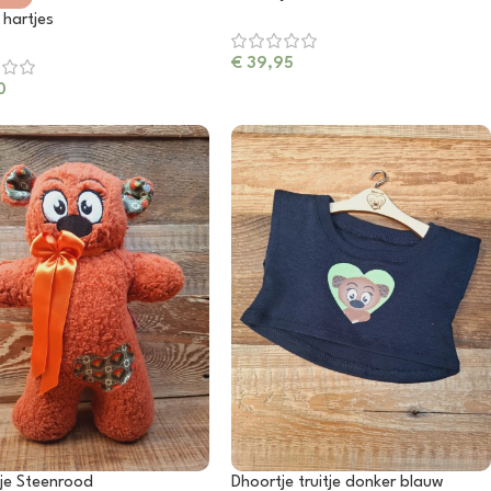
 hartjes
€
39,95
0
je Steenrood
Dhoortje truitje donker blauw