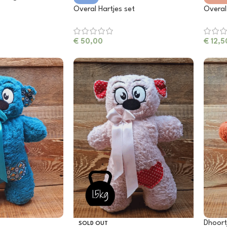
Overal Hartjes set
Overal
€
50,00
€
12,5
Dhoort
SOLD OUT