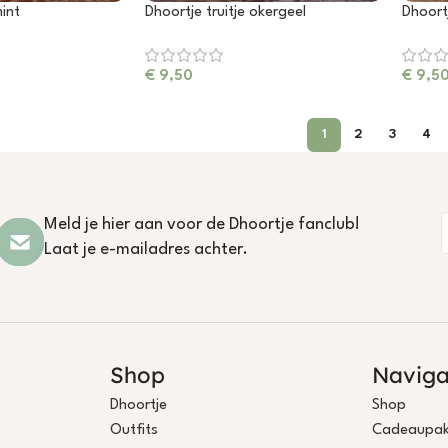
mint
Dhoortje truitje okergeel
Dhoortj
€
9,50
€
9,5
1
2
3
4
Meld je hier aan voor de Dhoortje fanclub!
Laat je e-mailadres achter.
Shop
Naviga
Dhoortje
Shop
Outfits
Cadeaupak