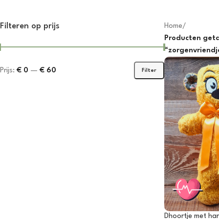
Dhoortje
Outfi
Filteren op prijs
Home
/
Producten get
“zorgenvriendj
Prijs:
€ 0
—
€ 60
Filter
Dhoortje met har