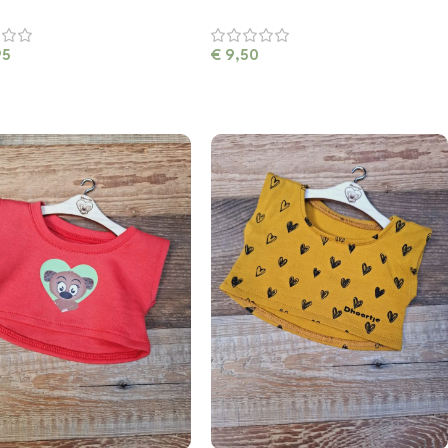
95
€
9,50