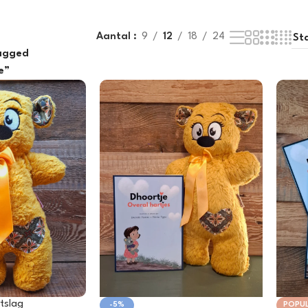
ts
Accessoires
Aantal
9
12
18
24
agged
e”
tslag
-5%
POPUL