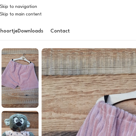
Skip to navigation
Skip to main content
hoortje
Downloads
Contact
Home
/
Outfits
/
Dhoortje broekje roze