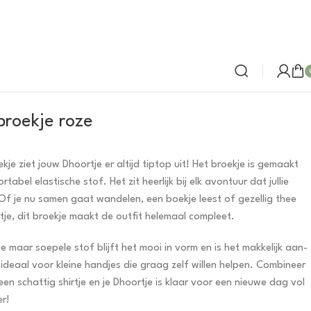
broekje roze
ekje ziet jouw Dhoortje er altijd tiptop uit! Het broekje is gemaakt
tabel elastische stof. Het zit heerlijk bij elk avontuur dat jullie
f je nu samen gaat wandelen, een boekje leest of gezellig thee
tje, dit broekje maakt de outfit helemaal compleet.
e maar soepele stof blijft het mooi in vorm en is het makkelijk aan-
n ideaal voor kleine handjes die graag zelf willen helpen. Combineer
een schattig shirtje en je Dhoortje is klaar voor een nieuwe dag vol
er!