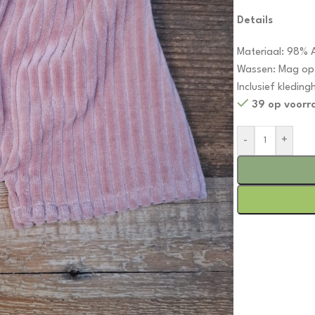
Details
Materiaal: 98% A
Wassen: Mag op
Inclusief kledin
39 op voorr
-
+