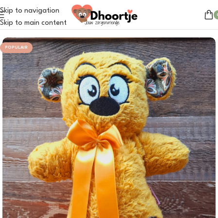
Skip to navigation
Home
/
Dhoortje
Skip to main content
POPULAIR