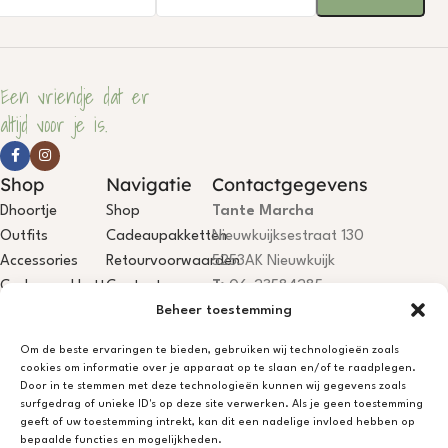
Een vriendje dat er
altijd voor je is.
Shop
Navigatie
Contactgegevens
Dhoortje
Shop
Tante Marcha
Outfits
Cadeaupakketten
Nieuwkuijksestraat 130
Accessories
Retourvoorwaarden
5253AK Nieuwkuijk
Cadeaupakketten
Contact
T:
06-23584285
Beheer toestemming
E:
info@dhoortje.nl
KvK:
18081199
Om de beste ervaringen te bieden, gebruiken wij technologieën zoals
BTW:
NL001785467B84
cookies om informatie over je apparaat op te slaan en/of te raadplegen.
IBAN:
NL75KNAB0406694044
Door in te stemmen met deze technologieën kunnen wij gegevens zoals
surfgedrag of unieke ID's op deze site verwerken. Als je geen toestemming
Dhoortje Atelier is open, je bent
geeft of uw toestemming intrekt, kan dit een nadelige invloed hebben op
welkom! Niet aanwezig? App/bel
bepaalde functies en mogelijkheden.