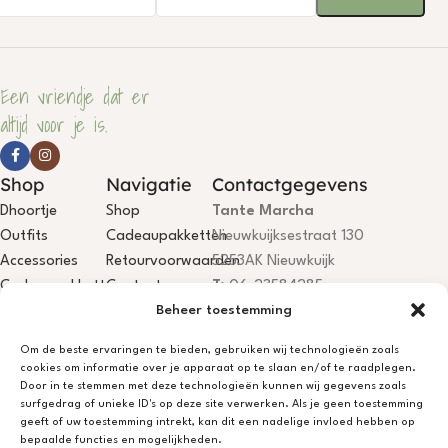
Een vriendje dat er
altijd voor je is.
Shop
Navigatie
Contactgegevens
Dhoortje
Shop
Tante Marcha
Outfits
Cadeaupakketten
Nieuwkuijksestraat 130
Accessories
Retourvoorwaarden
5253AK Nieuwkuijk
Cadeaupakketten
Contact
T:
06-23584285
Beheer toestemming
E:
info@dhoortje.nl
KvK:
18081199
Om de beste ervaringen te bieden, gebruiken wij technologieën zoals
BTW:
NL001785467B84
cookies om informatie over je apparaat op te slaan en/of te raadplegen.
IBAN:
NL75KNAB0406694044
Door in te stemmen met deze technologieën kunnen wij gegevens zoals
surfgedrag of unieke ID's op deze site verwerken. Als je geen toestemming
Dhoortje Atelier is open, je bent
geeft of uw toestemming intrekt, kan dit een nadelige invloed hebben op
welkom! Niet aanwezig? App/bel
bepaalde functies en mogelijkheden.