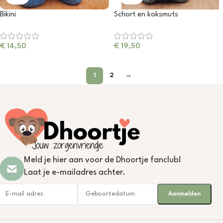
Bikini
Schort en koksmuts
€
14,50
€
19,50
1
2
→
Meld je hier aan voor de Dhoortje fanclub!
Laat je e-mailadres achter.