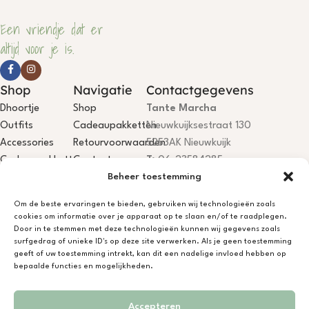
Een vriendje dat er
altijd voor je is.
Shop
Navigatie
Contactgegevens
Dhoortje
Shop
Tante Marcha
Outfits
Cadeaupakketten
Nieuwkuijksestraat 130
Accessories
Retourvoorwaarden
5253AK Nieuwkuijk
Cadeaupakketten
Contact
T:
06-23584285
Beheer toestemming
E:
info@dhoortje.nl
KvK:
18081199
Om de beste ervaringen te bieden, gebruiken wij technologieën zoals
BTW:
NL001785467B84
cookies om informatie over je apparaat op te slaan en/of te raadplegen.
IBAN:
NL75KNAB0406694044
Door in te stemmen met deze technologieën kunnen wij gegevens zoals
surfgedrag of unieke ID's op deze site verwerken. Als je geen toestemming
Dhoortje Atelier is open, je bent
geeft of uw toestemming intrekt, kan dit een nadelige invloed hebben op
welkom! Niet aanwezig? App/bel
bepaalde functies en mogelijkheden.
gerust.
Accepteren