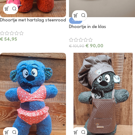
Dhoortje met hartslag steenrood
-12%
Dhoortje in de klas
€
54,95
€
90,00
€
101,90