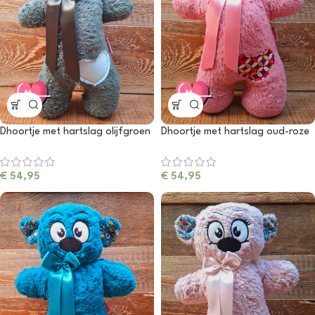
Dhoortje met hartslag olijfgroen
Dhoortje met hartslag oud-roze
€
54,95
€
54,95