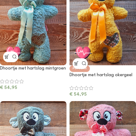
Dhoortje met hartslag mintgroen
POPULAIR
Dhoortje met hartslag okergeel
€
54,95
€
54,95