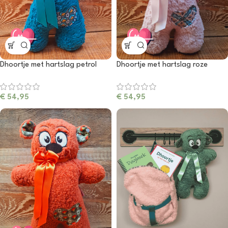
Dhoortje met hartslag petrol
Dhoortje met hartslag roze
€
54,95
€
54,95